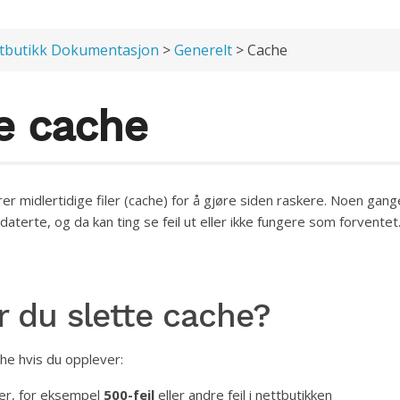
tbutikk Dokumentasjon
>
Generelt
> Cache
te cache
er midlertidige filer (cache) for å gjøre siden raskere. Noen gang
utdaterte, og da kan ting se feil ut eller ikke fungere som forventet
r du slette cache?
che hvis du opplever:
ger, for eksempel
500-feil
eller andre feil i nettbutikken