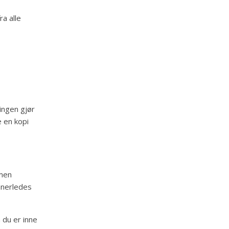
ra alle
ingen gjør
e en kopi
 men
nnerledes
 du er inne