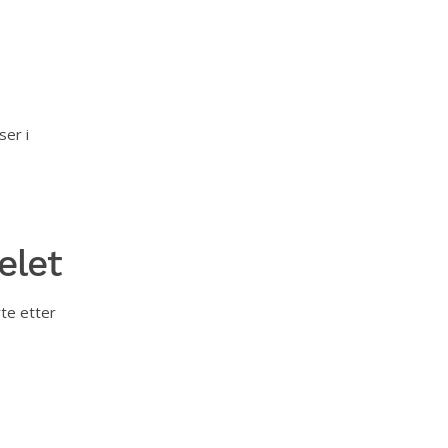
ser i
elet
rte etter