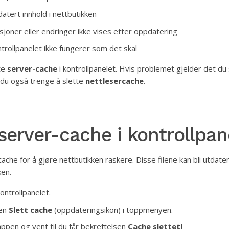
tdatert innhold i nettbutikken
sjoner eller endringer ikke vises etter oppdatering
ntrollpanelet ikke fungerer som det skal
te
server-cache
i kontrollpanelet. Hvis problemet gjelder det du 
 du også trenge å slette
nettlesercache
.
 server-cache i kontrollpan
ache for å gjøre nettbutikken raskere. Disse filene kan bli utdate
ken.
kontrollpanelet.
pen
Slett cache
(oppdateringsikon) i toppmenyen.
appen og vent til du får bekreftelsen
Cache slettet!