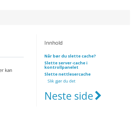
Innhold
Når bør du slette cache?
Slette server-cache i
kontrollpanelet
er kan
Slette nettlesercache
.
Slik gjør du det
Neste side