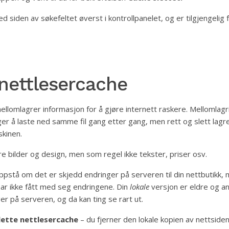
 siden av søkefeltet øverst i kontrollpanelet, og er tilgjengelig f
 nettlesercache
mellomlagrer informasjon for å gjøre internett raskere. Mellomlagr
ger å laste ned samme fil gang etter gang, men rett og slett lagr
skinen.
ære bilder og design, men som regel ikke tekster, priser osv.
pstå om det er skjedd endringer på serveren til din nettbutikk,
har ikke fått med seg endringene. Din
lokale
versjon er eldre og a
er på serveren, og da kan ting se rart ut.
lette nettlesercache
– du fjerner den lokale kopien av nettsiden