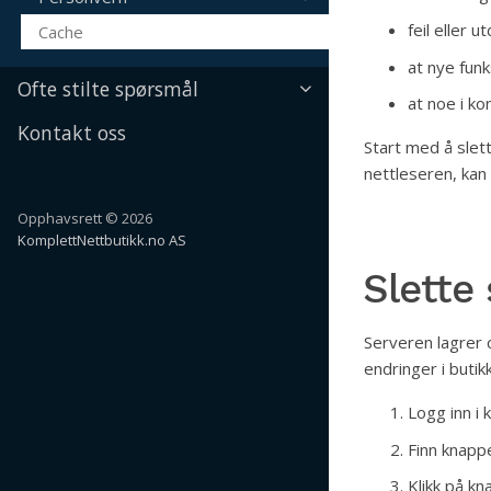
feil eller u
Cache
at nye funk
Ofte stilte spørsmål
at noe i ko
Kontakt oss
Start med å slet
nettleseren, kan
Opphavsrett © 2026
KomplettNettbutikk.no AS
Slette
Serveren lagrer c
endringer i butik
Logg inn i 
Finn knap
Klikk på kn