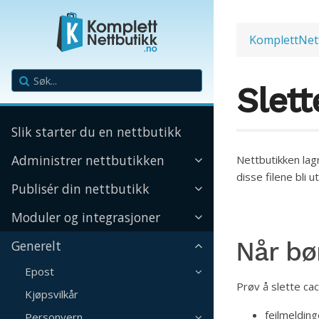
KomplettNet
Slet
Slik starter du en nettbutikk
Administrer nettbutikken
Nettbutikken lagr
disse filene bli 
Publisér din nettbutikk
Moduler og integrasjoner
Når bø
Generelt
Epost
Prøv å slette ca
Kjøpsvilkår
feilmeldin
Personvern