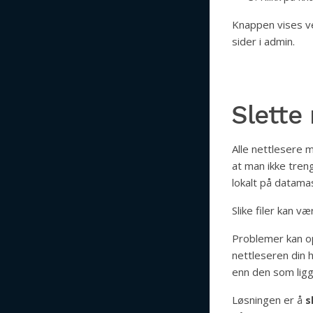
Knappen vises ved
sider i admin.
Slette
Alle nettlesere 
at man ikke tren
lokalt på datama
Slike filer kan v
Problemer kan op
nettleseren din 
enn den som ligg
Løsningen er å
s