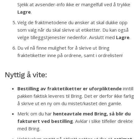
Sjekk at avsender-info ikke er mangelfull ved å trykke
Lagre
.
Velg de fraktmetodene du ønsker at skal dukke opp
som valg når du skal skrive ut etiketter. Du kan også
velge tilleggstjenester nedenfor. Avslutt med
Lagre
.
Du vil nå finne mulighet for å skrive ut Bring
fraktetiketter inne på ordrene, samt i ordrelisten!
Nyttig å vite:
Bestilling av fraktetiketter er uforpliktende
inntill
pakken faktisk leveres til Bring. Det er derfor ikke farlig
å skrive ut en ny om du mistet/kastet den gamle.
Merk: om du har
henteavtale med Bring, så blir du
fakturert ved bestilling
. Avklar i slike tilfeller direkte
med Bring.
Vekt/volum angitt på etikett settes ut ifra et
estimat