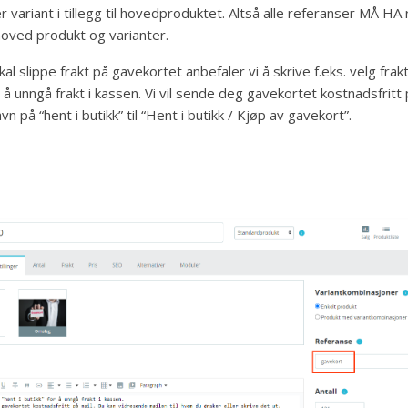
 variant i tillegg til hovedproduktet. Altså alle referanser MÅ HA
oved produkt og varianter.
al slippe frakt på gavekortet anbefaler vi å skrive f.eks. velg fr
or å unngå frakt i kassen. Vi vil sende deg gavekortet kostnadsfritt 
n på “hent i butikk” til “Hent i butikk / Kjøp av gavekort”.