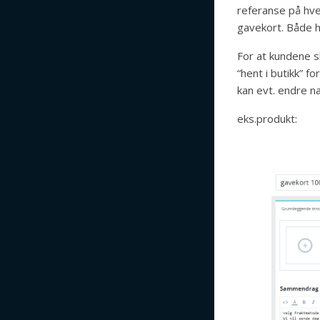
referanse på hver
gavekort. Både h
For at kundene sk
“hent i butikk” f
kan evt. endre nav
eks.produkt: