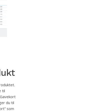
dukt
roduktet.
til
 Gavekort
er du til
kort” som