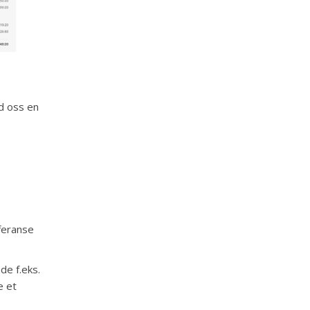
nd oss en
feranse
de f.eks.
e et