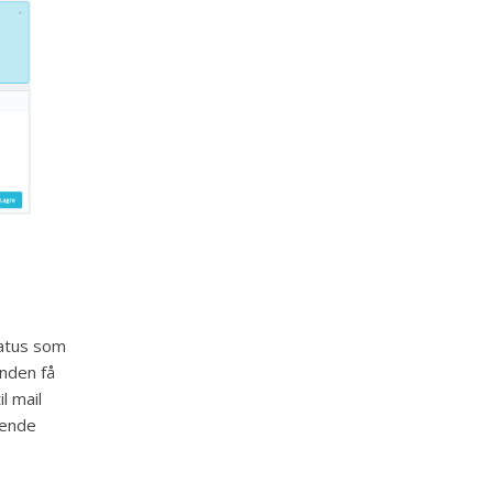
tatus som
unden få
l mail
sende