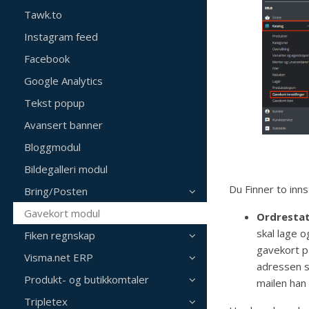
Tawk.to
Instagram feed
Facebook
Google Analytics
Tekst popup
Avansert banner
Bloggmodul
Bildegalleri modul
Du Finner to inns
Bring/Posten
Gavekort modul
Ordrestat
skal lage o
Fiken regnskap
gavekort på
Visma.net ERP
adressen s
Produkt- og butikkomtaler
mailen han 
Tripletex