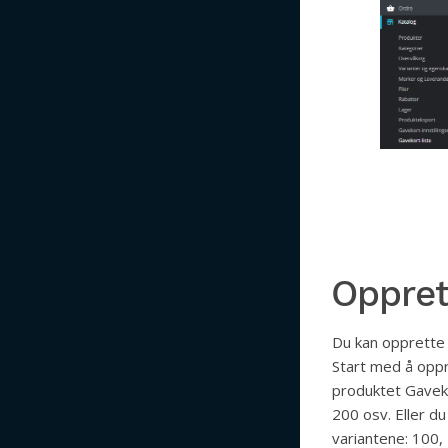
Oppret
Du kan opprette 
Start med å oppr
produktet Gavek
200 osv. Eller du
variantene: 100,