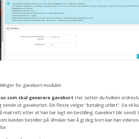
tilinger for gavekort modulet.
us som skal generere gavekort
Her setter du hvilken ordres
g sende ut gavekortet. De fleste velger “betaling utført”. Da vil k
 mail rett etter at han har lagt inn bestilling. Gavekort blir sendt ti
om kunden bestiller på. Ønsker han å gi deg bort kan han videre
for.