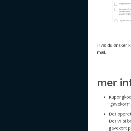
Hvis du ønsker ka
mail.
mer in
Kupongkode
“gavekort”.
Det opprett
Det vil si 
gavekort p