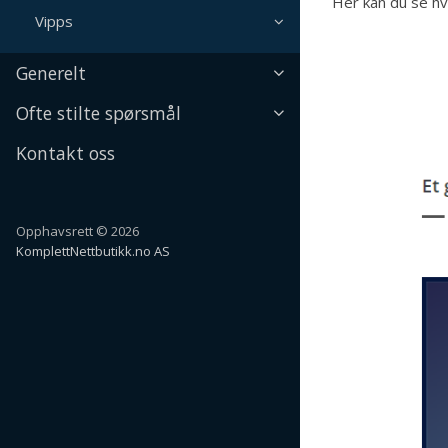
Her kan du se hv
Vipps
Generelt
Ofte stilte spørsmål
Kontakt oss
Opphavsrett © 2026
KomplettNettbutikk.no AS