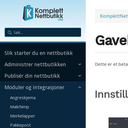
KomplettNet
Gave
Slik starter du en nettbutikk
Administrer nettbutikken
Dette er et betal
Publisér din nettbutikk
Moduler og integrasjoner
Innstil
Angreskjema
Mailchimp
Merkelapper
Pakkepost