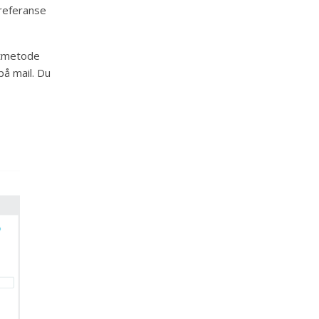
 referanse
aktmetode
på mail. Du