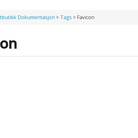
tbutikk Dokumentasjon
>
Tags
> Favicon
con