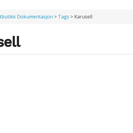
tbutikk Dokumentasjon
>
Tags
> Karusell
ell