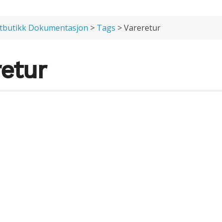
tbutikk Dokumentasjon
>
Tags
> Vareretur
retur